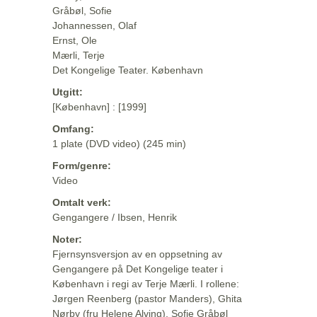
Gråbøl, Sofie
Johannessen, Olaf
Ernst, Ole
Mærli, Terje
Det Kongelige Teater. København
Utgitt:
[København] : [1999]
Omfang:
1 plate (DVD video) (245 min)
Form/genre:
Video
Omtalt verk:
Gengangere / Ibsen, Henrik
Noter:
Fjernsynsversjon av en oppsetning av
Gengangere på Det Kongelige teater i
København i regi av Terje Mærli. I rollene:
Jørgen Reenberg (pastor Manders), Ghita
Nørby (fru Helene Alving), Sofie Gråbøl