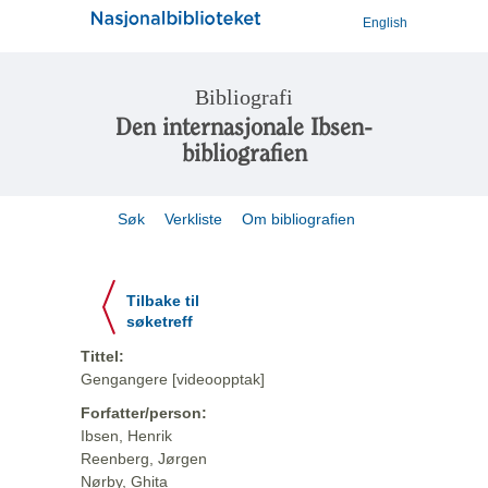
English
Bibliografi
Den internasjonale Ibsen-
bibliografien
Søk
Verkliste
Om bibliografien
Tilbake til
søketreff
Tittel:
Gengangere [videoopptak]
Forfatter/person:
Ibsen, Henrik
Reenberg, Jørgen
Nørby, Ghita