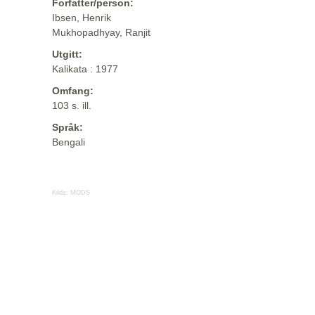
Forfatter/person:
Ibsen, Henrik
Mukhopadhyay, Ranjit
Utgitt:
Kalikata : 1977
Omfang:
103 s. ill.
Språk:
Bengali
Kilde:
MODS