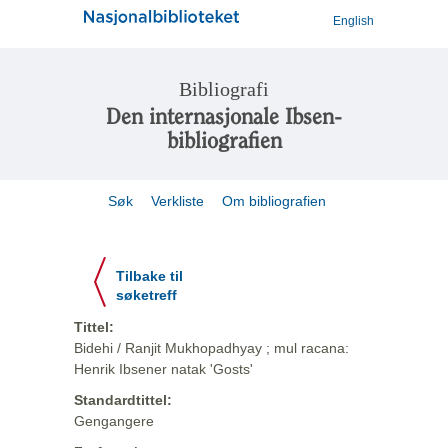
English
Bibliografi
Den internasjonale Ibsen-
bibliografien
Søk
Verkliste
Om bibliografien
Tilbake til
søketreff
Tittel:
Bidehi / Ranjit Mukhopadhyay ; mul racana:
Henrik Ibsener natak 'Gosts'
Standardtittel:
Gengangere