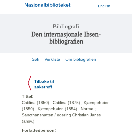
English
Bibliografi
Den internasjonale Ibsen-
bibliografien
Søk
Verkliste
Om bibliografien
Tilbake til
søketreff
Tittel:
Catilina (1850) ; Catilina (1875) ; Kjæmpehøien
(1850) ; Kjæmpehøien (1854) ; Norma ;
Sancthansnatten / edering Christian Janss
(ansv.)
Forfatter/person: