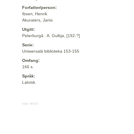
Forfatter/person:
Ibsen, Henrik
Akuraters, Janis
Utgitt:
Peterburgâ : A. Gulbja, [192-?]
Serie:
Uniwersalá biblioteka 153-155
Omfang:
166 s.
Språk:
Latvisk
Kilde:
MODS