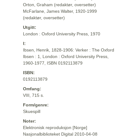
Orton, Graham (redaktør, oversetter)
McFarlane, James Walter, 1920-1999
(redaktør, oversetter)
Utgitt:
London : Oxford University Press, 1970
I:
Ibsen, Henrik, 1828-1906: Verker : The Oxford
Ibsen : 1, London : Oxford University Press,
1960-1977, ISBN 0192113879
ISBN:
0192113879
Omfang:
VIII, 715 s.
Form/genre:
Skuespill
Noter:
Elektronisk reproduksjon [Norge]
Nasjonalbiblioteket Digital 2010-04-08