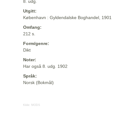
8. udg.
Utgitt:
København : Gyldendalske Boghandel, 1901
Omfang:
212 s.
Form/genre:
Dikt
Noter:
Har også 8. udg. 1902
Språk:
Norsk (Bokmål)
Kilde:
MODS