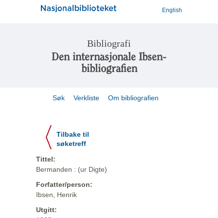
English
Bibliografi
Den internasjonale Ibsen-
bibliografien
Søk
Verkliste
Om bibliografien
Tilbake til
søketreff
Tittel:
Bermanden : (ur Digte)
Forfatter/person:
Ibsen, Henrik
Utgitt: