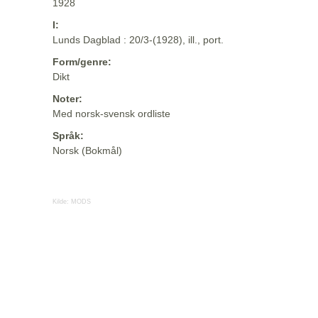
1928
I:
Lunds Dagblad : 20/3-(1928), ill., port.
Form/genre:
Dikt
Noter:
Med norsk-svensk ordliste
Språk:
Norsk (Bokmål)
Kilde:
MODS