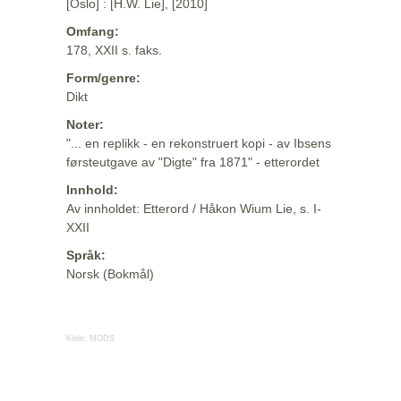
[Oslo] : [H.W. Lie], [2010]
Omfang:
178, XXII s. faks.
Form/genre:
Dikt
Noter:
"... en replikk - en rekonstruert kopi - av Ibsens
førsteutgave av "Digte" fra 1871" - etterordet
Innhold:
Av innholdet: Etterord / Håkon Wium Lie, s. I-
XXII
Språk:
Norsk (Bokmål)
Kilde:
MODS