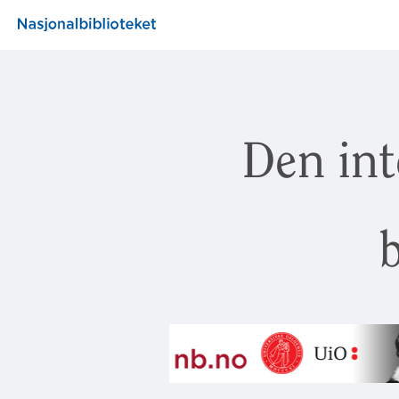
Den int
b