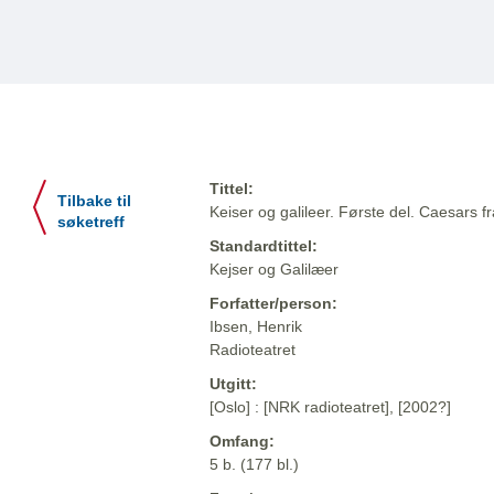
Tittel:
Tilbake til
Keiser og galileer. Første del. Caesars fr
søketreff
Standardtittel:
Kejser og Galilæer
Forfatter/person:
Ibsen, Henrik
Radioteatret
Utgitt:
[Oslo] : [NRK radioteatret], [2002?]
Omfang:
5 b. (177 bl.)