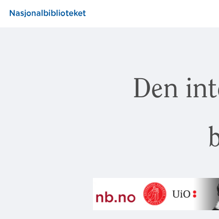
Den int
b