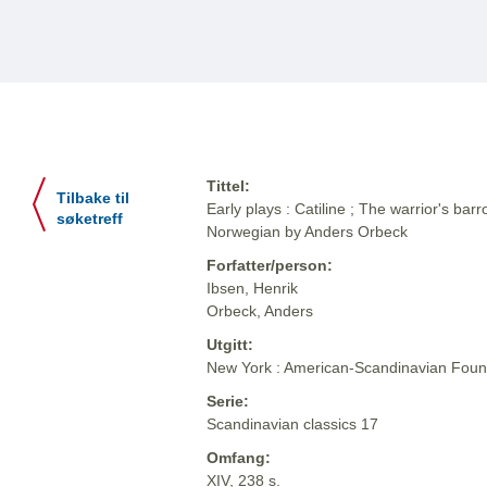
Tittel:
Tilbake til
Early plays : Catiline ; The warrior's barr
søketreff
Norwegian by Anders Orbeck
Forfatter/person:
Ibsen, Henrik
Orbeck, Anders
Utgitt:
New York : American-Scandinavian Foun
Serie:
Scandinavian classics 17
Omfang:
XIV, 238 s.