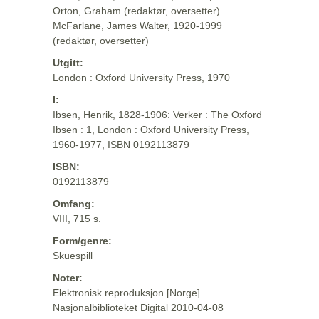
Orton, Graham (redaktør, oversetter)
McFarlane, James Walter, 1920-1999
(redaktør, oversetter)
Utgitt:
London : Oxford University Press, 1970
I:
Ibsen, Henrik, 1828-1906: Verker : The Oxford
Ibsen : 1, London : Oxford University Press,
1960-1977, ISBN 0192113879
ISBN:
0192113879
Omfang:
VIII, 715 s.
Form/genre:
Skuespill
Noter:
Elektronisk reproduksjon [Norge]
Nasjonalbiblioteket Digital 2010-04-08