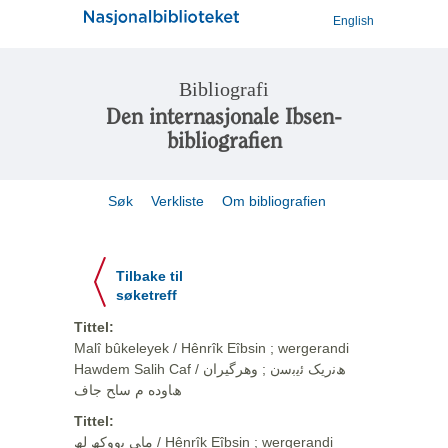
English
Bibliografi
Den internasjonale Ibsen-
bibliografien
Søk
Verkliste
Om bibliografien
Tilbake til
søketreff
Tittel:
Malî bûkeleyek / Hênrîk Eîbsin ; wergerandi
Hawdem Salih Caf / ھﻧرﯾﮏ ﺋﯾﺑﺳن ; وهرگيران
ھﺎوده م ﺳﺎﺢ ﺟﺎف
Tittel:
ﻣﺎﯽ ﺑووﮐﮫ ﻟﮫ / Hênrîk Eîbsin ; wergerandi