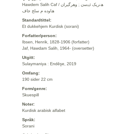
Hawdem Salih Caf / ھﻧرﯾﮏ ﺋﯾﺑﺳن ; وهرگيران
ھﺎوده م ﺳﺎﺢ ﺟﺎف
Standardtittel:
Et dukkehjem Kurdisk (sorani)
Forfatter/person:
Ibsen, Henrik, 1828-1906 (forfatter)
Jaf, Hawdam Salih, 1964- (oversetter)
Utgitt:
Sulaymaniya : Endêşe, 2019
Omfang:
190 sider 22 cm
Form/genre:
Skuespill
Noter:
Kurdisk arabisk alfabet
Språk:
Sorani