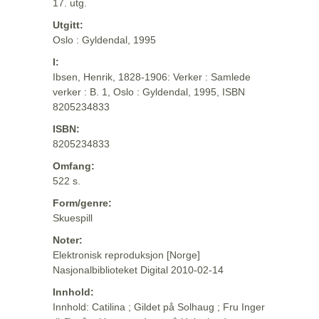
17. utg.
Utgitt:
Oslo : Gyldendal, 1995
I:
Ibsen, Henrik, 1828-1906: Verker : Samlede
verker : B. 1, Oslo : Gyldendal, 1995, ISBN
8205234833
ISBN:
8205234833
Omfang:
522 s.
Form/genre:
Skuespill
Noter:
Elektronisk reproduksjon [Norge]
Nasjonalbiblioteket Digital 2010-02-14
Innhold:
Innhold: Catilina ; Gildet på Solhaug ; Fru Inger