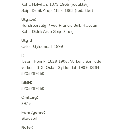
Koht, Halvdan, 1873-1965 (redaktør)
Seip, Didrik Arup, 1884-1963 (redaktør)
Utgave:
Hundreårsutg. / ved Francis Bull, Halvdan
Koht, Didrik Arup Seip, 2. utg.
Utgitt:
Oslo : Gyldendal, 1999
I:
Ibsen, Henrik, 1828-1906: Verker : Samlede
verker : B. 3, Oslo : Gyldendal, 1999, ISBN
8205267650
ISBN:
8205267650
Omfang:
297 s.
Form/genre:
Skuespill
Noter: