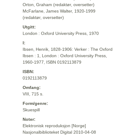
Orton, Graham (redaktør, oversetter)
McFarlane, James Walter, 1920-1999
(redaktør, oversetter)
Utgitt:
London : Oxford University Press, 1970
I:
Ibsen, Henrik, 1828-1906: Verker : The Oxford
Ibsen : 1, London : Oxford University Press,
1960-1977, ISBN 0192113879
ISBN:
0192113879
Omfang:
VIII, 715 s.
Form/genre:
Skuespill
Noter:
Elektronisk reproduksjon [Norge]
Nasjonalbiblioteket Digital 2010-04-08