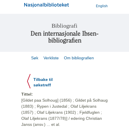
English
Bibliografi
Den internasjonale Ibsen-
bibliografien
Søk
Verkliste
Om bibliografien
Tilbake til
søketreff
Tittel:
[Gildet paa Solhoug] (1856) ; Gildet på Solhaug
(1883) ; Rypen i Justedal ; Olaf Liljekrans
(1857) ; Olaf Liljekrans (1902) ; Fjeldfuglen ;
Olaf Liljekrans (1877/78)] / edering Christian
Janss (ansv.) ... et al.