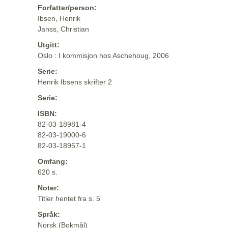
Forfatter/person:
Ibsen, Henrik
Janss, Christian
Utgitt:
Oslo : I kommisjon hos Aschehoug, 2006
Serie:
Henrik Ibsens skrifter 2
Serie:
ISBN:
82-03-18981-4
82-03-19000-6
82-03-18957-1
Omfang:
620 s.
Noter:
Titler hentet fra s. 5
Språk:
Norsk (Bokmål)