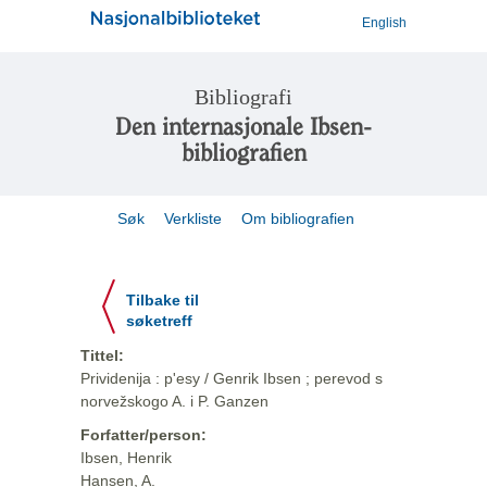
English
Bibliografi
Den internasjonale Ibsen-
bibliografien
Søk
Verkliste
Om bibliografien
Tilbake til
søketreff
Tittel:
Prividenija : p'esy / Genrik Ibsen ; perevod s
norvežskogo A. i P. Ganzen
Forfatter/person:
Ibsen, Henrik
Hansen, A.