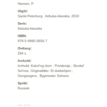
Hansen, P.
Utgitt:
Sankt-Peterburg : Azbuka-klassika, 2010
Serie:
Azbuka-klassika
ISBN:
978-5-9985-0656-7
Omfang:
284 s.
Innhold:
Innhold: Kukol'nyj dom ; Prividenija ; Stroitel'
Sol'nes. Originaltitler: Et dukkehjem ;
Gengangere ; Bygmester Solness
Språk:
Russisk
Kilde:
MODS