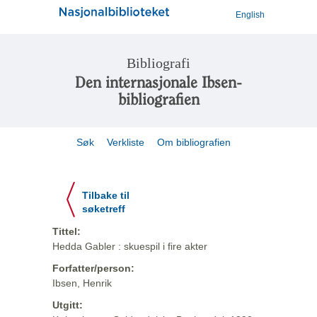
English
Bibliografi
Den internasjonale Ibsen-
bibliografien
Søk
Verkliste
Om bibliografien
Tilbake til
søketreff
Tittel:
Hedda Gabler : skuespil i fire akter
Forfatter/person:
Ibsen, Henrik
Utgitt: