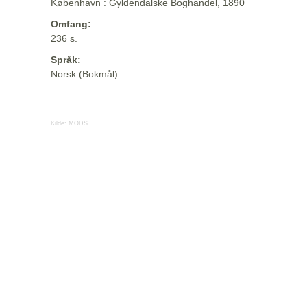
København : Gyldendalske Boghandel, 1890
Omfang:
236 s.
Språk:
Norsk (Bokmål)
Kilde:
MODS