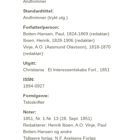
Andhrimner
Standardtittel:
Andhrimner (trykt utg.)
Forfatter/person:
Botten-Hansen, Paul, 1824-1869 (redaktør)
Ibsen, Henrik, 1828-1906 (redaktør)
Vinje, A.O. (Aasmund Olavsson), 1818-1870
(redaktør)
Utgitt:
Christiania : Et Interessentskabs Forl., 1851
ISSN:
1894-0927
Form/genre:
Tidsskrifter
Noter:
1851, Nr. 1-Nr. 13 (28. Sept. 1851)
Redaktører: Henrik Ibsen, A.O. Vinje, Paul
Botten-Hansen og andre
Tidligere forlag: N.F. Axelsens Forlag