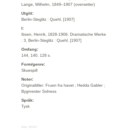
Lange, Wilhelm, 1849–1907 (oversetter)
Utgitt:
Berlin-Steglitz : Quehl, [1907]
I:
Ibsen, Henrik, 1828-1906: Dramatische Werke
: 3, Berlin-Steglitz : Quehl, [1907]
Omfang:
144, 140, 128 s.
Form/genre:
Skuespill
Noter:
Originaltitler: Fruen fra havet ; Hedda Gabler ;
Bygmester Solness
Språk:
Tysk
Kilde:
MODS