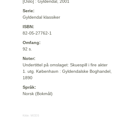
[Oslo] : Gyldendal, 2001
Serie:
Gyldendal klassiker
ISBN:
82-05-27762-1
Omfang:
92 s.
Noter:
Undertittel på omslaget: Skuespill i fire akter
1. utg. København : Gyldendalske Boghandel,
1890
Språk:
Norsk (Bokmål)
Kilde:
MODS