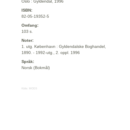
Oslo : Gyldendal, 1996
ISBN:
82-05-19352-5
Omfang:
103 s.
Noter:
1. utg. København : Gyldendalske Boghandel,
1890. - 1992-utg., 2. oppl. 1996
Språk:
Norsk (Bokmål)
Kilde:
MODS