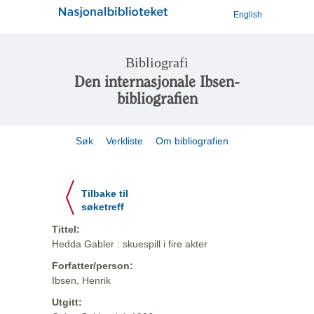
English
Bibliografi
Den internasjonale Ibsen-
bibliografien
Søk
Verkliste
Om bibliografien
Tilbake til
søketreff
Tittel:
Hedda Gabler : skuespill i fire akter
Forfatter/person:
Ibsen, Henrik
Utgitt: