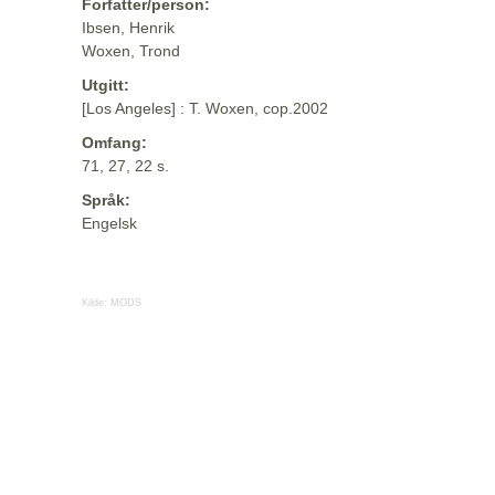
Forfatter/person:
Ibsen, Henrik
Woxen, Trond
Utgitt:
[Los Angeles] : T. Woxen, cop.2002
Omfang:
71, 27, 22 s.
Språk:
Engelsk
Kilde:
MODS