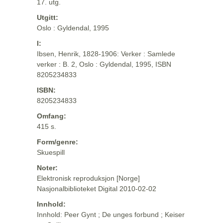
17. utg.
Utgitt:
Oslo : Gyldendal, 1995
I:
Ibsen, Henrik, 1828-1906: Verker : Samlede
verker : B. 2, Oslo : Gyldendal, 1995, ISBN
8205234833
ISBN:
8205234833
Omfang:
415 s.
Form/genre:
Skuespill
Noter:
Elektronisk reproduksjon [Norge]
Nasjonalbiblioteket Digital 2010-02-02
Innhold:
Innhold: Peer Gynt ; De unges forbund ; Keiser