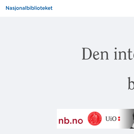
Den int
b