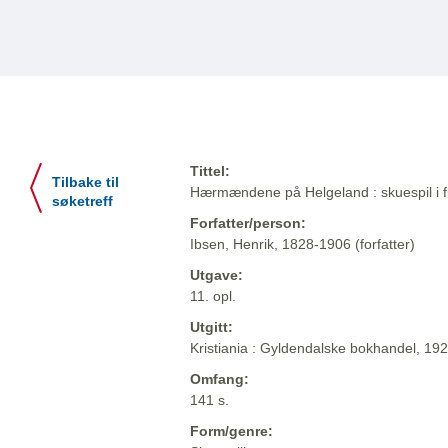
Tittel:
Tilbake til
Hærmændene på Helgeland : skuespil i fi
søketreff
Forfatter/person:
Ibsen, Henrik, 1828-1906 (forfatter)
Utgave:
11. opl.
Utgitt:
Kristiania : Gyldendalske bokhandel, 19
Omfang:
141 s.
Form/genre: