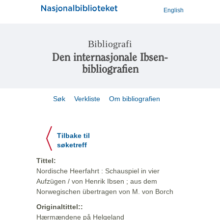
English
Bibliografi
Den internasjonale Ibsen-
bibliografien
Søk
Verkliste
Om bibliografien
Tilbake til
søketreff
Tittel:
Nordische Heerfahrt : Schauspiel in vier
Aufzügen / von Henrik Ibsen ; aus dem
Norwegischen übertragen von M. von Borch
Originaltittel::
Hærmændene på Helgeland