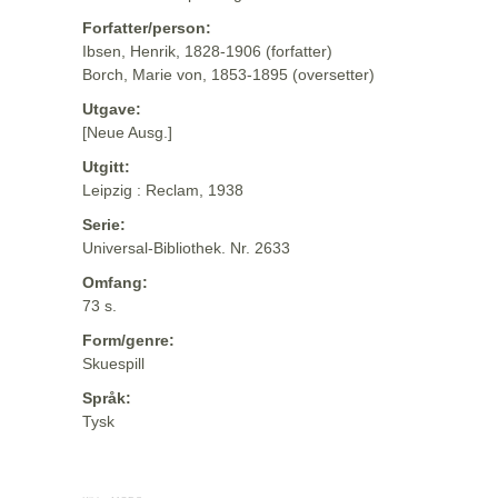
Forfatter/person:
Ibsen, Henrik, 1828-1906 (forfatter)
Borch, Marie von, 1853-1895 (oversetter)
Utgave:
[Neue Ausg.]
Utgitt:
Leipzig : Reclam, 1938
Serie:
Universal-Bibliothek. Nr. 2633
Omfang:
73 s.
Form/genre:
Skuespill
Språk:
Tysk