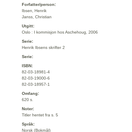
Forfatter/person:
Ibsen, Henrik
Janss, Christian
Utgitt:
Oslo : I kommisjon hos Aschehoug, 2006
Serie:
Henrik Ibsens skrifter 2
Serie:
ISBN:
82-03-18981-4
82-03-19000-6
82-03-18957-1
Omfang:
620 s.
Noter:
Titler hentet fra s. 5
Språk:
Norsk (Bokmål)