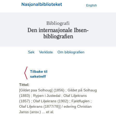
English
Bibliografi
Den internasjonale Ibsen-
bibliografien
Søk
Verkliste
Om bibliografien
Tilbake til
søketreff
Tittel:
[Gildet paa Solhoug] (1856) ; Gildet på Solhaug
(1883) ; Rypen i Justedal ; Olaf Liljekrans
(1857) ; Olaf Liljekrans (1902) ; Fjeldfuglen ;
Olaf Liljekrans (1877/78)] / edering Christian
Janss (ansv.) ... et al.