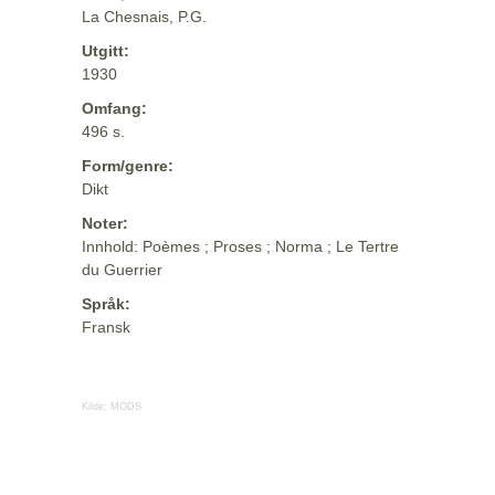
La Chesnais, P.G.
Utgitt:
1930
Omfang:
496 s.
Form/genre:
Dikt
Noter:
Innhold: Poèmes ; Proses ; Norma ; Le Tertre
du Guerrier
Språk:
Fransk
Kilde:
MODS