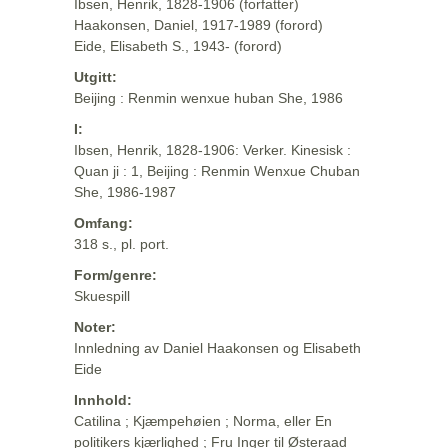
Ibsen, Henrik, 1828-1906 (forfatter)
Haakonsen, Daniel, 1917-1989 (forord)
Eide, Elisabeth S., 1943- (forord)
Utgitt:
Beijing : Renmin wenxue huban She, 1986
I:
Ibsen, Henrik, 1828-1906: Verker. Kinesisk :
Quan ji : 1, Beijing : Renmin Wenxue Chuban
She, 1986-1987
Omfang:
318 s., pl. port.
Form/genre:
Skuespill
Noter:
Innledning av Daniel Haakonsen og Elisabeth
Eide
Innhold:
Catilina ; Kjæmpehøien ; Norma, eller En
politikers kjærlighed ; Fru Inger til Østeraad