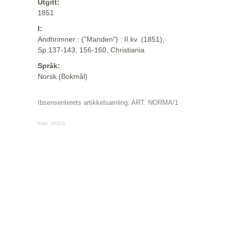
Utgitt:
1851
I:
Andhrimner : ("Manden") : II.kv. (1851),
Sp.137-143, 156-160, Christiania
Språk:
Norsk (Bokmål)
Ibsensenterets artikkelsamling: ART. NORMA/1
Kilde:
MODS