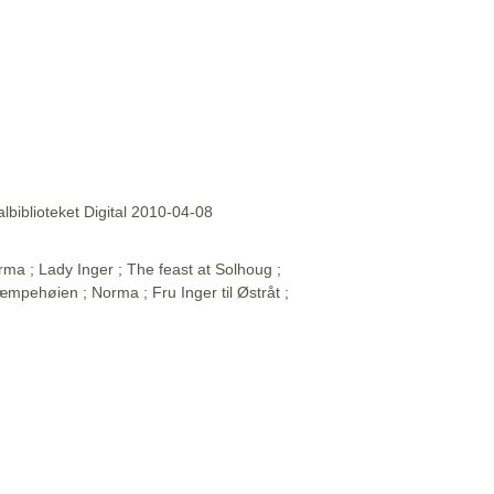
lbiblioteket Digital 2010-04-08
rma ; Lady Inger ; The feast at Solhoug ;
 Kjæmpehøien ; Norma ; Fru Inger til Østråt ;