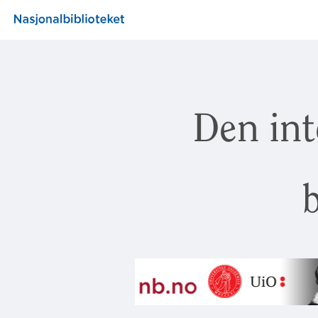
Den int
b