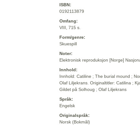
ISBN:
0192113879
Omfang:
VIII, 715 s.
Form/genre:
Skuespill
Noter:
Elektronisk reproduksjon [Norge] Nasjona
Innhold:
Innhold: Catiline ; The burial mound ; No
Olaf Liljekrans. Originaltitler: Catilina ;
Gildet på Solhoug ; Olaf Liljekrans
Språk:
Engelsk
Originalspråk:
Norsk (Bokmål)