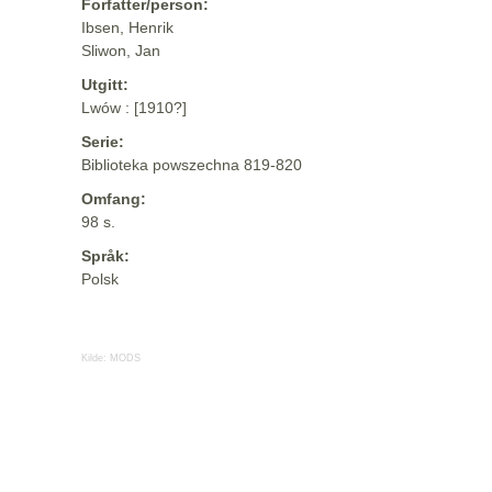
Forfatter/person:
Ibsen, Henrik
Sliwon, Jan
Utgitt:
Lwów : [1910?]
Serie:
Biblioteka powszechna 819-820
Omfang:
98 s.
Språk:
Polsk
Kilde:
MODS