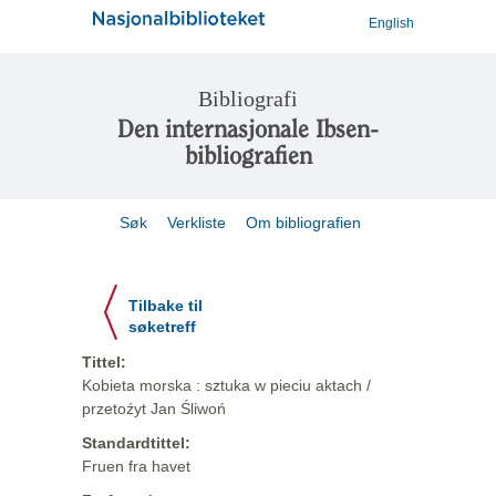
English
Bibliografi
Den internasjonale Ibsen-
bibliografien
Søk
Verkliste
Om bibliografien
Tilbake til
søketreff
Tittel:
Kobieta morska : sztuka w pieciu aktach /
przetoźyt Jan Śliwoń
Standardtittel:
Fruen fra havet