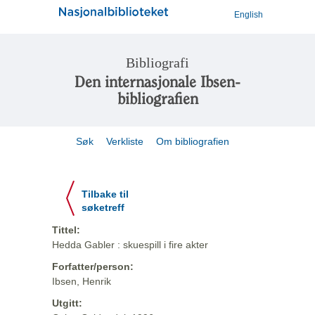
English
Bibliografi
Den internasjonale Ibsen-
bibliografien
Søk
Verkliste
Om bibliografien
Tilbake til
søketreff
Tittel:
Hedda Gabler : skuespill i fire akter
Forfatter/person:
Ibsen, Henrik
Utgitt: