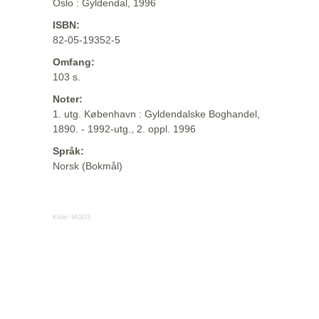
Oslo : Gyldendal, 1996
ISBN:
82-05-19352-5
Omfang:
103 s.
Noter:
1. utg. København : Gyldendalske Boghandel,
1890. - 1992-utg., 2. oppl. 1996
Språk:
Norsk (Bokmål)
Kilde:
MODS