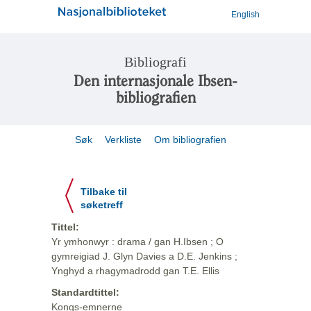
English
Bibliografi
Den internasjonale Ibsen-
bibliografien
Søk
Verkliste
Om bibliografien
Tilbake til
søketreff
Tittel:
Yr ymhonwyr : drama / gan H.Ibsen ; O
gymreigiad J. Glyn Davies a D.E. Jenkins ;
Ynghyd a rhagymadrodd gan T.E. Ellis
Standardtittel:
Kongs-emnerne