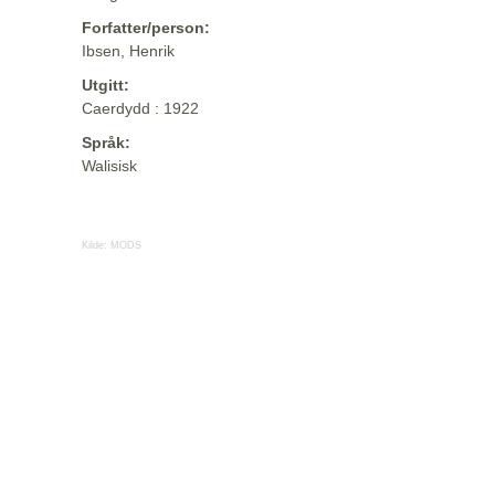
Forfatter/person:
Ibsen, Henrik
Utgitt:
Caerdydd : 1922
Språk:
Walisisk
Kilde:
MODS