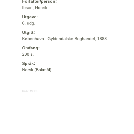
Forfatter/person:
Ibsen, Henrik
Utgave:
6. udg.
Utgitt:
København : Gyldendalske Boghandel, 1883
Omfang:
238 s.
Språk:
Norsk (Bokmål)
Kilde:
MODS