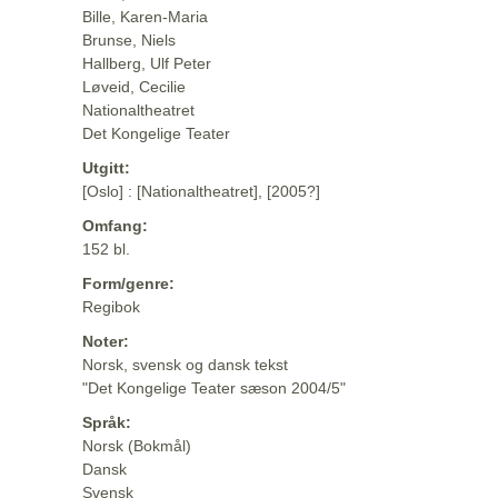
Bille, Karen-Maria
Brunse, Niels
Hallberg, Ulf Peter
Løveid, Cecilie
Nationaltheatret
Det Kongelige Teater
Utgitt:
[Oslo] : [Nationaltheatret], [2005?]
Omfang:
152 bl.
Form/genre:
Regibok
Noter:
Norsk, svensk og dansk tekst
"Det Kongelige Teater sæson 2004/5"
Språk:
Norsk (Bokmål)
Dansk
Svensk