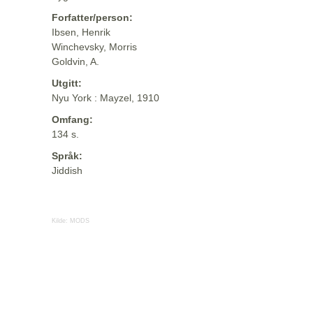
Forfatter/person:
Ibsen, Henrik
Winchevsky, Morris
Goldvin, A.
Utgitt:
Nyu York : Mayzel, 1910
Omfang:
134 s.
Språk:
Jiddish
Kilde:
MODS