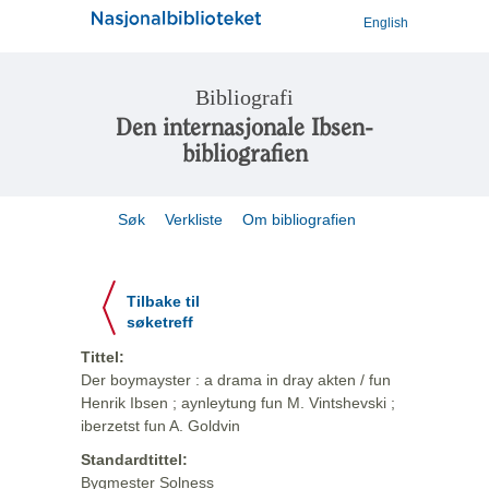
English
Bibliografi
Den internasjonale Ibsen-
bibliografien
Søk
Verkliste
Om bibliografien
Tilbake til
søketreff
Tittel:
Der boymayster : a drama in dray akten / fun
Henrik Ibsen ; aynleytung fun M. Vintshevski ;
iberzetst fun A. Goldvin
Standardtittel:
Bygmester Solness