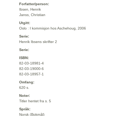
Forfatter/person:
Ibsen, Henrik
Janss, Christian
Utgitt:
Oslo : I kommisjon hos Aschehoug, 2006
Serie:
Henrik Ibsens skrifter 2
Serie:
ISBN:
82-03-18981-4
82-03-19000-6
82-03-18957-1
Omfang:
620 s.
Noter:
Titler hentet fra s. 5
Språk:
Norsk (Bokmål)