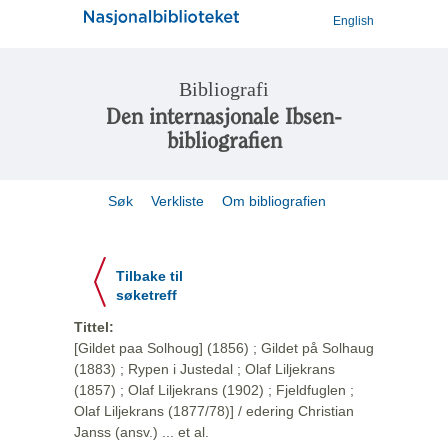
English
Bibliografi
Den internasjonale Ibsen-
bibliografien
Søk
Verkliste
Om bibliografien
Tilbake til
søketreff
Tittel:
[Gildet paa Solhoug] (1856) ; Gildet på Solhaug
(1883) ; Rypen i Justedal ; Olaf Liljekrans
(1857) ; Olaf Liljekrans (1902) ; Fjeldfuglen ;
Olaf Liljekrans (1877/78)] / edering Christian
Janss (ansv.) ... et al.