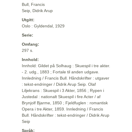
Bull, Francis
Seip, Didrik Arup
Utgitt:
Oslo : Gyldendal, 1929
Serie:
Omfang:
297 s.
Innhold:
Innhold: Gildet på Solhaug : Skuespil i tre akter.
- 2. udg., 1883 ; Fortale til anden udgave.
Innledning / Francis Bull. Håndskrifter : utgaver
: tekst-endringer / Didrik Arup Seip. Olaf
Liljekrans : Skuespil i 3 Akter, 1856 ; Rypen i
Justedal : nationalt Skuespil i fire Acter / af
Brynjolf Bjarme, 1850 ; Fjeldfuglen : romantisk
Opera i tre Akter, 1859. Innledning / Francis
Bull. Håndskrifter : tekst-endringer / Didrik Arup
Seip
Språk: