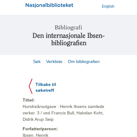
English
Bibliografi
Den internasjonale Ibsen-
bibliografien
Søk
Verkliste
Om bibliografien
Tilbake til
søketreff
Tittel:
Hundreårsutgave : Henrik Ibsens samlede
verker. 3 / ved Francis Bull, Halvdan Koht,
Didrik Arup Seip
Forfatter/person:
Ibsen, Henrik