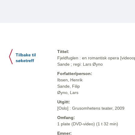
Tittel:
Tilbake til
Fjeldfuglen : en romantisk opera [videoop
søketreff
Sande ; regi: Lars Øyno
Forfatter/person:
Ibsen, Henrik
Sande, Filip
Øyno, Lars
Utgitt:
[Oslo] : Grusomhetens teater, 2009
Omfang:
1 plate (DVD-video) (1 t 32 min)
Emner: