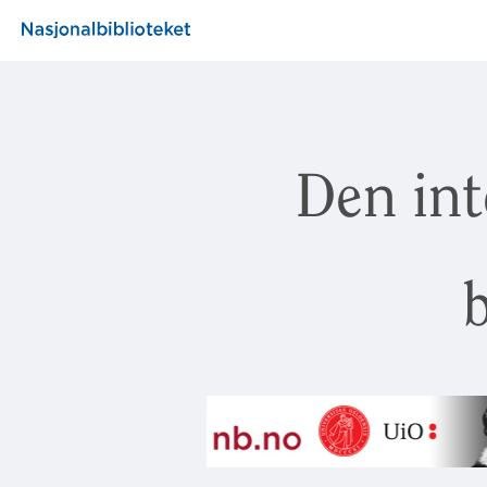
Den int
b