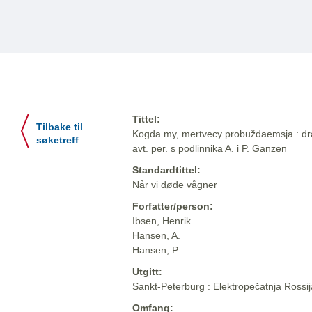
Tittel:
Tilbake til
Kogda my, mertvecy probuždaemsja : dram
søketreff
avt. per. s podlinnika A. i P. Ganzen
Standardtittel:
Når vi døde vågner
Forfatter/person:
Ibsen, Henrik
Hansen, A.
Hansen, P.
Utgitt:
Sankt-Peterburg : Elektropečatnja Rossi
Omfang: