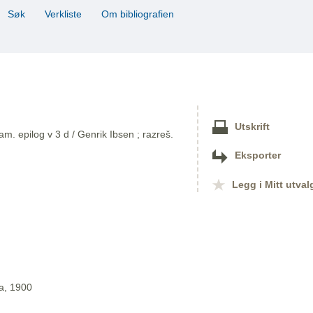
Søk
Verkliste
Om bibliografien
Utskrift
. epilog v 3 d / Genrik Ibsen ; razreš.
Eksporter
Legg i Mitt utval
ja, 1900