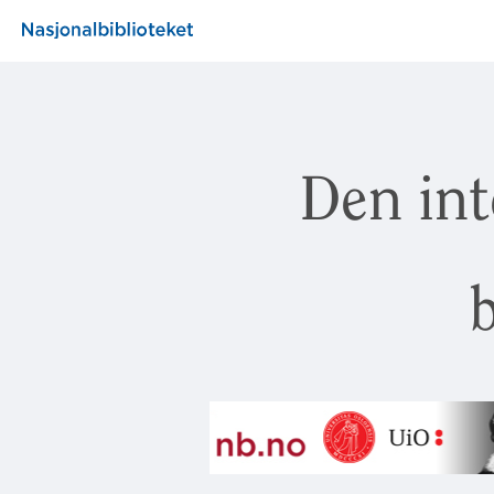
Den int
b