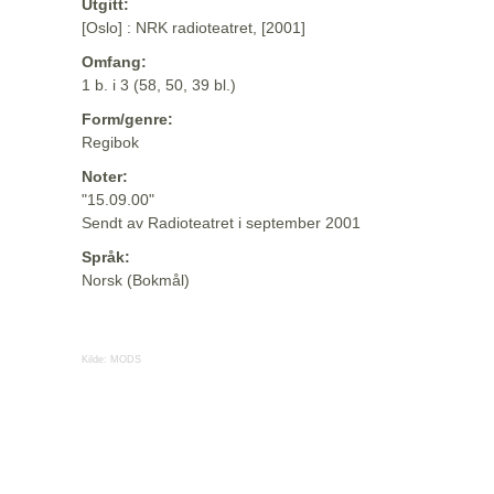
Utgitt:
[Oslo] : NRK radioteatret, [2001]
Omfang:
1 b. i 3 (58, 50, 39 bl.)
Form/genre:
Regibok
Noter:
"15.09.00"
Sendt av Radioteatret i september 2001
Språk:
Norsk (Bokmål)
Kilde:
MODS