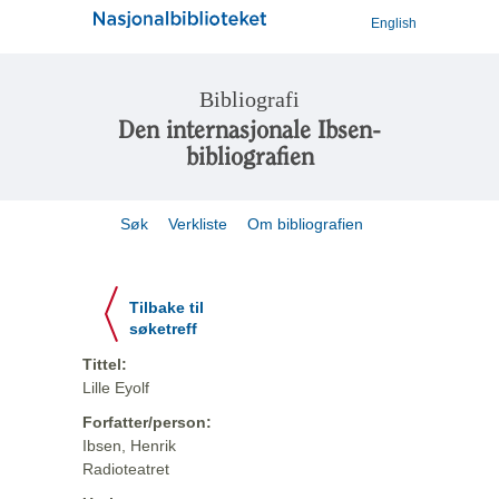
English
Bibliografi
Den internasjonale Ibsen-
bibliografien
Søk
Verkliste
Om bibliografien
Tilbake til
søketreff
Tittel:
Lille Eyolf
Forfatter/person:
Ibsen, Henrik
Radioteatret