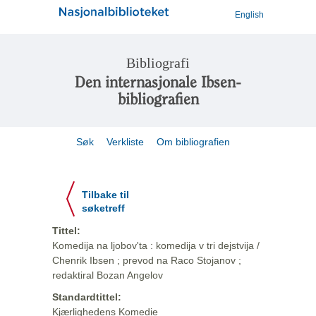
English
Bibliografi
Den internasjonale Ibsen-
bibliografien
Søk
Verkliste
Om bibliografien
Tilbake til
søketreff
Tittel:
Komedija na ljobov'ta : komedija v tri dejstvija /
Chenrik Ibsen ; prevod na Raco Stojanov ;
redaktiral Bozan Angelov
Standardtittel:
Kjærlighedens Komedie