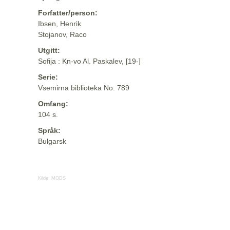
Forfatter/person:
Ibsen, Henrik
Stojanov, Raco
Utgitt:
Sofija : Kn-vo Al. Paskalev, [19-]
Serie:
Vsemirna biblioteka No. 789
Omfang:
104 s.
Språk:
Bulgarsk
Kilde:
MODS