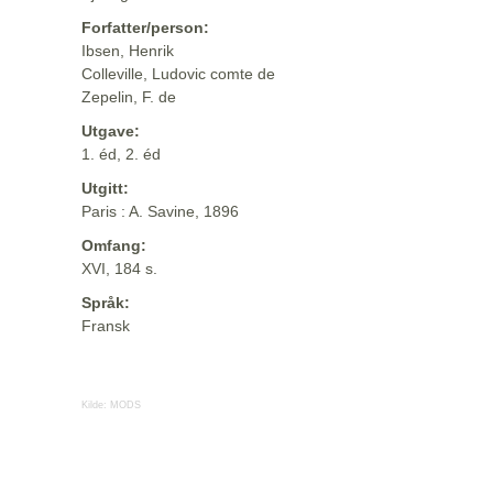
Forfatter/person:
Ibsen, Henrik
Colleville, Ludovic comte de
Zepelin, F. de
Utgave:
1. éd, 2. éd
Utgitt:
Paris : A. Savine, 1896
Omfang:
XVI, 184 s.
Språk:
Fransk
Kilde:
MODS