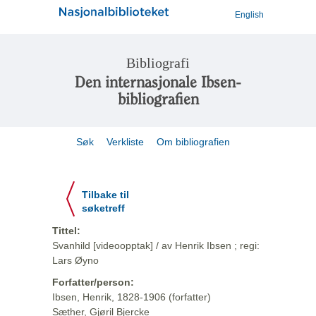
English
Bibliografi
Den internasjonale Ibsen-
bibliografien
Søk
Verkliste
Om bibliografien
Tilbake til
søketreff
Tittel:
Svanhild [videoopptak] / av Henrik Ibsen ; regi:
Lars Øyno
Forfatter/person:
Ibsen, Henrik, 1828-1906 (forfatter)
Sæther, Gjøril Bjercke