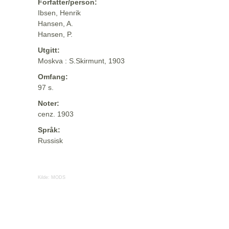
Forfatter/person:
Ibsen, Henrik
Hansen, A.
Hansen, P.
Utgitt:
Moskva : S.Skirmunt, 1903
Omfang:
97 s.
Noter:
cenz. 1903
Språk:
Russisk
Kilde:
MODS