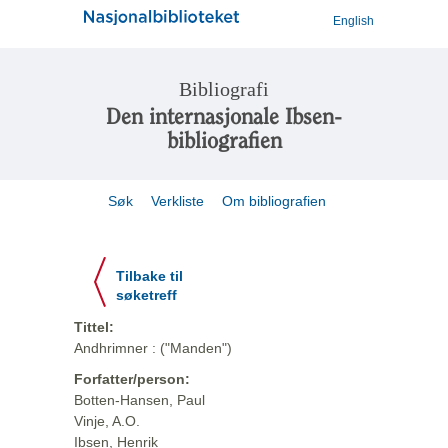
English
Bibliografi
Den internasjonale Ibsen-
bibliografien
Søk
Verkliste
Om bibliografien
Tilbake til
søketreff
Tittel:
Andhrimner : ("Manden")
Forfatter/person:
Botten-Hansen, Paul
Vinje, A.O.
Ibsen, Henrik