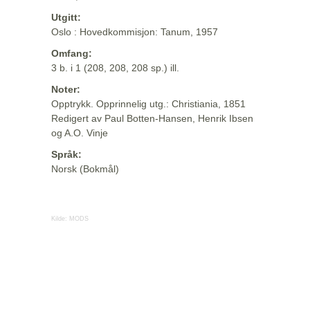
Utgitt:
Oslo : Hovedkommisjon: Tanum, 1957
Omfang:
3 b. i 1 (208, 208, 208 sp.) ill.
Noter:
Opptrykk. Opprinnelig utg.: Christiania, 1851
Redigert av Paul Botten-Hansen, Henrik Ibsen
og A.O. Vinje
Språk:
Norsk (Bokmål)
Kilde:
MODS