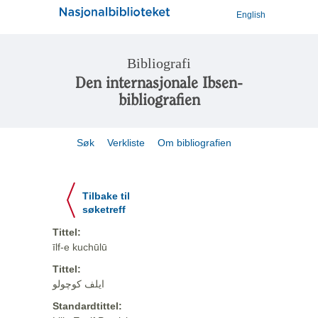
English
Bibliografi
Den internasjonale Ibsen-
bibliografien
Søk
Verkliste
Om bibliografien
Tilbake til
søketreff
Tittel:
īlf-e kuchūlū
Tittel:
ایلف کوچولو
Standardtittel: