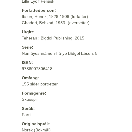
Lille Eyolf Persisk
Forfatter/person:
Ibsen, Henrik, 1828-1906 (forfatter)
Ghaderi, Behzad, 1953- (oversetter)
Utgitt:
Teheran : Bigdol Publishing, 2015
Serie:
Namāyeshnāmeh-hā-ye Bīdgol Ebsen. 5
ISBN:
9786007806418
Omfang:
155 sider portretter
Form/genre:
Skuespill
Språk:
Farsi
Originalspråk:
Norsk (Bokmål)