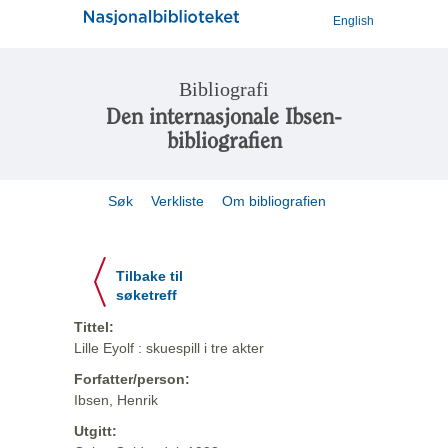
English
Bibliografi
Den internasjonale Ibsen-
bibliografien
Søk
Verkliste
Om bibliografien
Tilbake til
søketreff
Tittel:
Lille Eyolf : skuespill i tre akter
Forfatter/person:
Ibsen, Henrik
Utgitt: