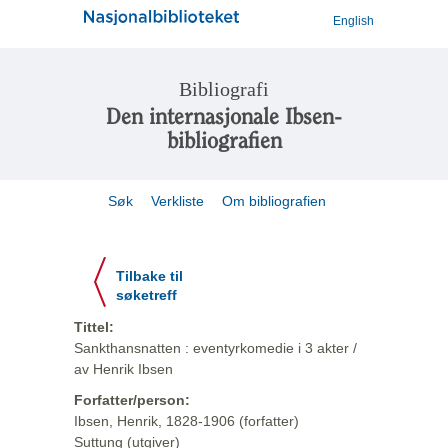
English
Bibliografi
Den internasjonale Ibsen-
bibliografien
Søk
Verkliste
Om bibliografien
Tilbake til
søketreff
Tittel:
Sankthansnatten : eventyrkomedie i 3 akter /
av Henrik Ibsen
Forfatter/person:
Ibsen, Henrik, 1828-1906 (forfatter)
Suttung (utgiver)