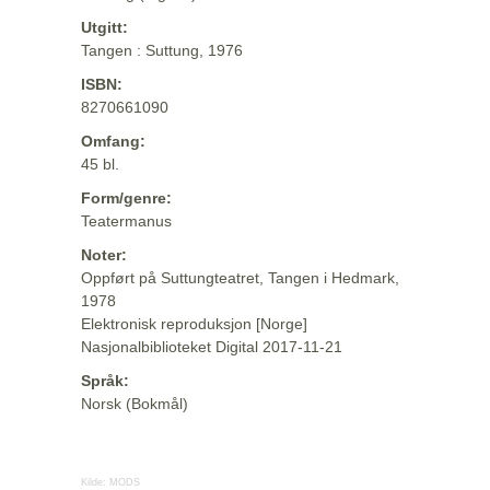
Utgitt:
Tangen : Suttung, 1976
ISBN:
8270661090
Omfang:
45 bl.
Form/genre:
Teatermanus
Noter:
Oppført på Suttungteatret, Tangen i Hedmark,
1978
Elektronisk reproduksjon [Norge]
Nasjonalbiblioteket Digital 2017-11-21
Språk:
Norsk (Bokmål)
Kilde:
MODS